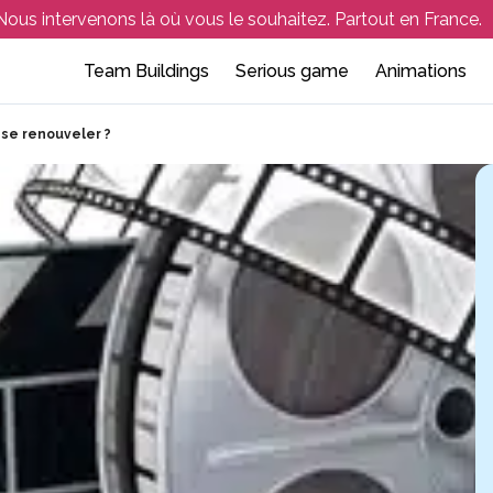
Nous intervenons là où vous le souhaitez. Partout en France.
Team Buildings
Serious game
Animations
Team building outdoor
Atelier de sensibilisation
Soirée d’entreprise
Collaboratif et 
Séminaire 
se renouveler ?
eam building indoor
Atelier de facilitation
Événement en entreprise
Culinaire
Aix-en-Pr
hasse au trésor – Rallye orientation
Escape game d’entrepris
Créatif – artisti
Aix-les-Bai
portif et Multi-Activités
Activités en lign
Amiens
nquête et jeux de rôle
Team Building e
Angers
Annecy
Arcachon
Avignon
Bordeaux