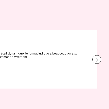
Ce
e était dynamique, le format ludique a beaucoup plu aux
Très
ecommande vivement !
brus