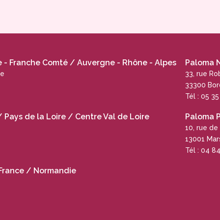
- Franche Comté / Auvergne - Rhône - Alpes
Paloma N
ue
33, rue R
33300 Bo
Tél : 05 3
Pays de la Loire / Centre Val de Loire
Paloma 
10, rue de
13001 Mars
Tél : 04 8
France / Normandie