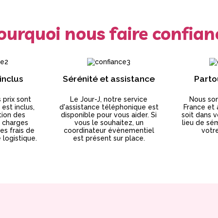
ourquoi nous faire confian
 inclus
Sérénité et assistance
Parto
 prix sont
Le Jour-J, notre service
Nous so
 est inclus,
d'assistance téléphonique est
France et 
tion des
disponible pour vous aider. Si
soit dans v
x charges
vous le souhaitez, un
lieu de sém
les frais de
coordinateur évènementiel
votr
logistique.
est présent sur place.