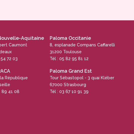
ouvelle-Aquitaine
Paloma Occitanie
obert Caumont
8, esplanade Compans Caffarelli
rdeaux
31200 Toulouse
5 54 72 03
Tél : 05 82 95 81 12
PACA
Paloma Grand Est
 la République
Tour Sébastopol - 3 quai Kléber
eille
67000 Strasbourg
4 89 41 08
Tél : 03 67 10 91 39