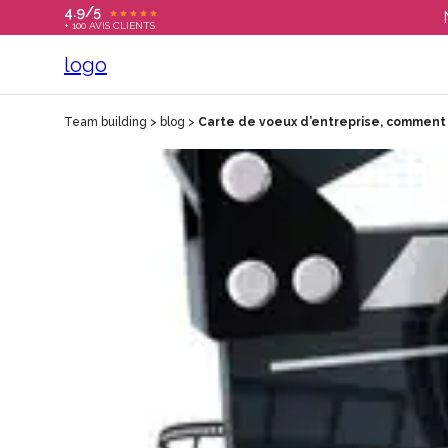
4.9/5
+ 100 AVIS CLIENTS
Team building
>
blog
>
Carte de voeux d’entreprise, comment 
T
C
S
E