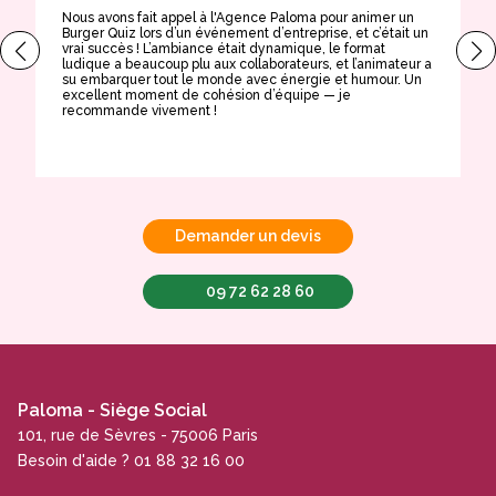
Nous avons fait appel à l'Agence Paloma pour animer un
T
Burger Quiz lors d’un événement d’entreprise, et c’était un
E
vrai succès ! L’ambiance était dynamique, le format
t
ludique a beaucoup plu aux collaborateurs, et l’animateur a
a
su embarquer tout le monde avec énergie et humour. Un
t
excellent moment de cohésion d’équipe — je
e
recommande vivement !
Demander un devis
09 72 62 28 60
Paloma - Siège Social
101, rue de Sèvres - 75006 Paris
Besoin d'aide ? 01 88 32 16 00