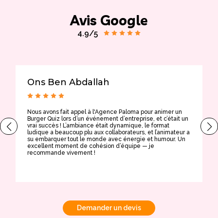
Avis Google
4.9/5
Ons Ben Abdallah
Nous avons fait appel à l'Agence Paloma pour animer un
T
Burger Quiz lors d’un événement d’entreprise, et c’était un
E
vrai succès ! L’ambiance était dynamique, le format
t
ludique a beaucoup plu aux collaborateurs, et l’animateur a
a
su embarquer tout le monde avec énergie et humour. Un
t
excellent moment de cohésion d’équipe — je
e
recommande vivement !
Demander un devis