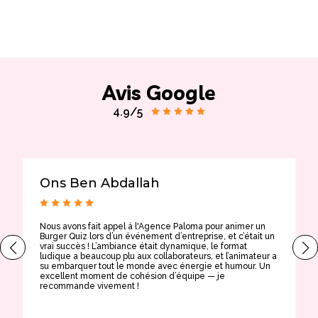
Avis Google
4.9/5
Ons Ben Abdallah
Nous avons fait appel à l'Agence Paloma pour animer un
T
Burger Quiz lors d’un événement d’entreprise, et c’était un
E
vrai succès ! L’ambiance était dynamique, le format
t
ludique a beaucoup plu aux collaborateurs, et l’animateur a
a
su embarquer tout le monde avec énergie et humour. Un
t
excellent moment de cohésion d’équipe — je
e
recommande vivement !