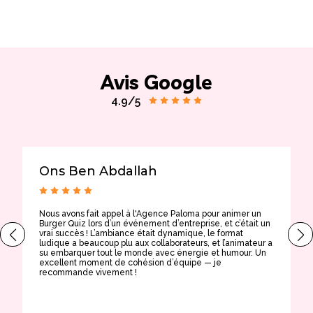
Avis Google
4.9/5
Ons Ben Abdallah
Nous avons fait appel à l'Agence Paloma pour animer un
T
Burger Quiz lors d’un événement d’entreprise, et c’était un
E
vrai succès ! L’ambiance était dynamique, le format
t
ludique a beaucoup plu aux collaborateurs, et l’animateur a
a
su embarquer tout le monde avec énergie et humour. Un
t
excellent moment de cohésion d’équipe — je
e
recommande vivement !