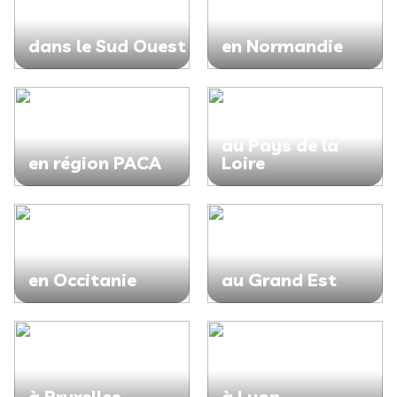
dans le Sud Ouest
en Normandie
au Pays de la
en région PACA
Loire
en Occitanie
au Grand Est
à Bruxelles
à Lyon