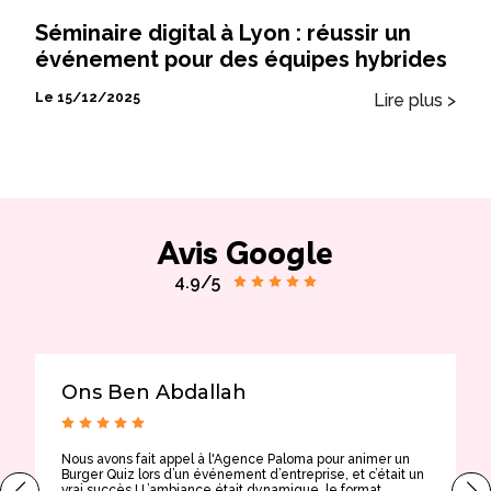
Séminaire digital à Lyon : réussir un
événement pour des équipes hybrides
Lire plus >
Le 15/12/2025
Avis Google
4.9/5
Ons Ben Abdallah
Nous avons fait appel à l'Agence Paloma pour animer un
T
Burger Quiz lors d’un événement d’entreprise, et c’était un
E
vrai succès ! L’ambiance était dynamique, le format
t