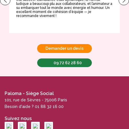
ludique a beaucoup plu aux collaborateurs, et l’animateur a
a
su embarquer tout le monde avec énergie et humour. Un
t
excellent moment de cohésion d’équipe — je
e
recommande vivement !
Demander un devis
09 72 62 28 60
Paloma - Siège Social
101, rue de Sèvres - 75006 Paris
Besoin d'aide ? 01 88 32 16 00
Suivez nous