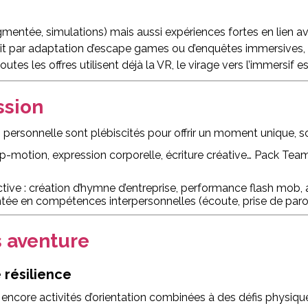
ugmentée, simulations) mais aussi expériences fortes en lien av
oit par adaptation d’escape games ou d’enquêtes immersives, 
utes les offres utilisent déjà la VR, le virage vers l’immersif 
ssion
ion personnelle sont plébiscités pour offrir un moment unique, so
op-motion, expression corporelle, écriture créative… Pack Te
tive : création d’hymne d’entreprise, performance flash mob, a
tée en compétences interpersonnelles (écoute, prise de parol
s aventure
résilience
 encore activités d’orientation combinées à des défis physi