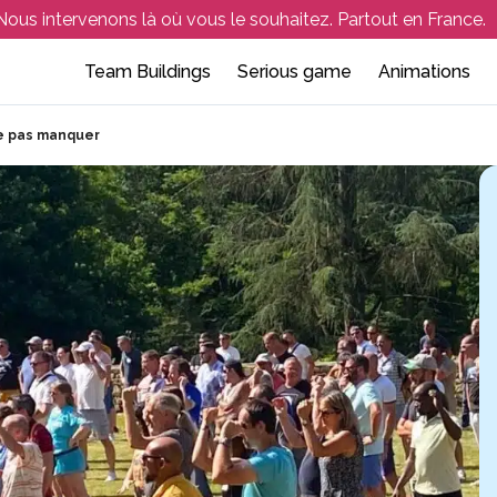
Nous intervenons là où vous le souhaitez. Partout en France.
Team Buildings
Serious game
Animations
Team building outdoor
Atelier de sensibilisation
Soirée d’entreprise
Collaboratif et 
Séminaire 
e pas manquer
eam building indoor
Atelier de facilitation
Événement en entreprise
Culinaire
Aix-en-Pr
hasse au trésor – Rallye orientation
Escape game d’entrepris
Créatif – artisti
Aix-les-Bai
portif et Multi-Activités
Activités en lign
Amiens
nquête et jeux de rôle
Team Building e
Angers
Annecy
Arcachon
Avignon
Bordeaux