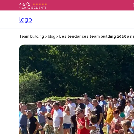
4.9/5
+ 100 AVIS CLIENTS
Team building
>
blog
>
Les tendances team building 2025 à n
T
C
S
E