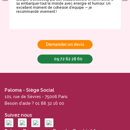
su embarquer tout le monde avec énergie et humour. Un
t
excellent moment de cohésion d’équipe — je
e
recommande vivement !
Demander un devis
09 72 62 28 60
Paloma - Siège Social
101, rue de Sèvres - 75006 Paris
Besoin d'aide ? 01 88 32 16 00
Suivez nous