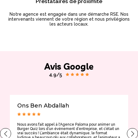
Prestataires de proximité
Notre agence est engagée dans une démarche RSE. Nos
intervenants viennent de votre région et nous privilégions
les acteurs locaux.
Avis Google
4.9/5
Ons Ben Abdallah
Nous avons fait appel à l'Agence Paloma pour animer un
T
Burger Quiz lors d’un événement d’entreprise, et c’était un
E
vrai succès ! L’ambiance était dynamique, le format
t
ludique a beaucoup plu aux collaborateurs, et l’animateur a
a