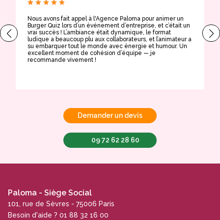
Nous avons fait appel à l'Agence Paloma pour animer un
T
Burger Quiz lors d’un événement d’entreprise, et c’était un
E
vrai succès ! L’ambiance était dynamique, le format
t
ludique a beaucoup plu aux collaborateurs, et l’animateur a
a
su embarquer tout le monde avec énergie et humour. Un
t
excellent moment de cohésion d’équipe — je
e
recommande vivement !
Demander un devis
09 72 62 28 60
Paloma - Siège Social
101, rue de Sèvres - 75006 Paris
Besoin d'aide ? 01 88 32 16 00