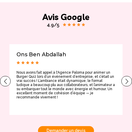
Avis Google
4.9/5
Ons Ben Abdallah
Nous avons fait appel à l'Agence Paloma pour animer un
T
Burger Quiz lors d’un événement d’entreprise, et c’était un
E
vrai succès ! L’ambiance était dynamique, le format
t
ludique a beaucoup plu aux collaborateurs, et l’animateur a
a
su embarquer tout le monde avec énergie et humour. Un
t
excellent moment de cohésion d’équipe — je
e
recommande vivement !
Demander un devis