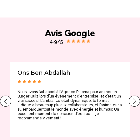
Avis Google
4.9/5
Ons Ben Abdallah
Nous avons fait appel à l'Agence Paloma pour animer un
T
Burger Quiz lors d’un événement d’entreprise, et c’était un
E
vrai succès ! L’ambiance était dynamique, le format
t
ludique a beaucoup plu aux collaborateurs, et l’animateur a
a
su embarquer tout le monde avec énergie et humour. Un
t
excellent moment de cohésion d’équipe — je
e
recommande vivement !