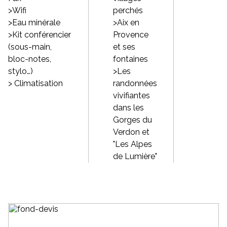
>Wifi
perchés
>Eau minérale
>Aix en
>Kit conférencier
Provence
(sous-main,
et ses
bloc-notes,
fontaines
stylo…)
>Les
> Climatisation
randonnées
vivifiantes
dans les
Gorges du
Verdon et
"Les Alpes
de Lumière"