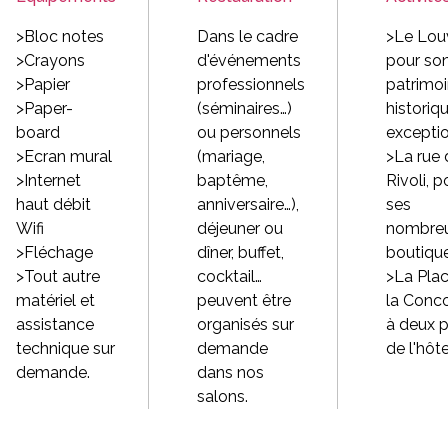
>Bloc notes
Dans le cadre
>Le Lou
>Crayons
d'événements
pour so
>Papier
professionnels
patrimo
>Paper-
(séminaires…)
historiq
board
ou personnels
excepti
>Ecran mural
(mariage,
>La rue 
>Internet
baptême,
Rivoli, p
haut débit
anniversaire…),
ses
Wifi
déjeuner ou
nombre
>Fléchage
dîner, buffet,
boutiqu
>Tout autre
cocktail…
>La Pla
matériel et
peuvent être
la Conco
assistance
organisés sur
à deux 
technique sur
demande
de l'hôte
demande.
dans nos
salons.