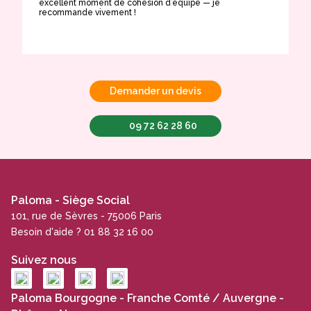
excellent moment de cohésion d’équipe — je
e
recommande vivement !
Demander un devis
09 72 62 28 60
Paloma - Siège Social
101, rue de Sèvres - 75006 Paris
Besoin d'aide ? 01 88 32 16 00
Suivez nous
Paloma Bourgogne - Franche Comté / Auvergne -