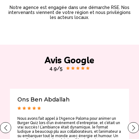
Notre agence est engagée dans une démarche RSE. Nos
intervenants viennent de votre région et nous privilégions
les acteurs locaux.
Avis Google
4.9/5
Ons Ben Abdallah
Nous avons fait appel à l'Agence Paloma pour animer un
T
Burger Quiz lors d’un événement d’entreprise, et c’était un
E
vrai succès ! L’ambiance était dynamique, le format
t
ludique a beaucoup plu aux collaborateurs, et l’animateur a
a
su embarquer tout le monde avec énergie et humour. Un
t