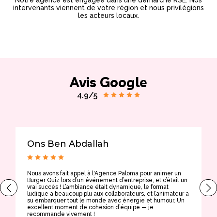
Notre agence est engagée dans une démarche RSE. Nos
intervenants viennent de votre région et nous privilégions
les acteurs locaux.
Avis Google
4.9/5
Ons Ben Abdallah
Nous avons fait appel à l'Agence Paloma pour animer un
T
Burger Quiz lors d’un événement d’entreprise, et c’était un
E
vrai succès ! L’ambiance était dynamique, le format
t
ludique a beaucoup plu aux collaborateurs, et l’animateur a
a
su embarquer tout le monde avec énergie et humour. Un
t
excellent moment de cohésion d’équipe — je
e
recommande vivement !