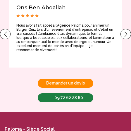
Ons Ben Abdallah
Nous avons fait appel à l'Agence Paloma pour animer un
T
Burger Quiz lors d’un événement d’entreprise, et c’était un
E
vrai succès ! L’ambiance était dynamique, le format
t
ludique a beaucoup plu aux collaborateurs, et l’animateur a
a
su embarquer tout le monde avec énergie et humour. Un
t
excellent moment de cohésion d’équipe — je
e
recommande vivement !
Demander un devis
09 72 62 28 60
Paloma - Siège Social