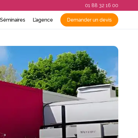
01 88 32 16 00
Séminaires
L’agence
Demander un devis
RSE
par ville
Qui sommes-nous
La Rochelle
Rennes
ovence
Nos réalisations
Lille
Saint-Malo
e
que et expression
ns
Le blog du team building
Lyon
Strasbourg
e et à distance
Marseille
Séminaire par région
n France
Metz
Bretagne
Montpellier
Côte d’Azur
Nantes
Ile de France
Nice
Normandie
Paris
Sud-Ouest