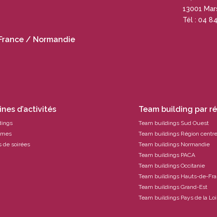
13001 Mars
Tél : 04 8
France / Normandie
nes d’activités
Team building par r
dings
Team buildings Sud Ouest
ames
Team buildings Région centr
 de soirées
Team buildings Normandie
Team buildings PACA
Team buildings Occitanie
Team buildings Hauts-de-Fr
Team buildings Grand-Est
Team buildings Pays de la Loi