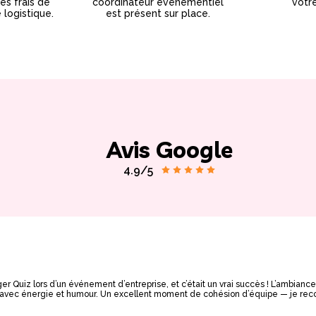
les frais de
coordinateur évènementiel
votr
logistique.
est présent sur place.
Avis Google
4.9/5
er Quiz lors d’un événement d’entreprise, et c’était un vrai succès ! L’ambianc
de avec énergie et humour. Un excellent moment de cohésion d’équipe — je r