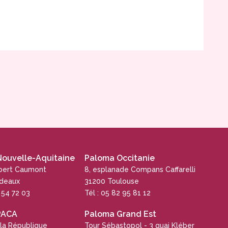
ouvelle-Aquitaine
Paloma Occitanie
obert Caumont
8, esplanade Compans Caffarelli
rdeaux
31200 Toulouse
5 54 72 03
Tél : 05 82 95 81 12
PACA
Paloma Grand Est
 la République
Tour Sébastopol - 3 quai Kléber