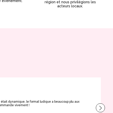
e événement.
région et nous privilégions les
acteurs locaux.
Ce
e était dynamique, le format ludique a beaucoup plu aux
Très
ecommande vivement !
brus