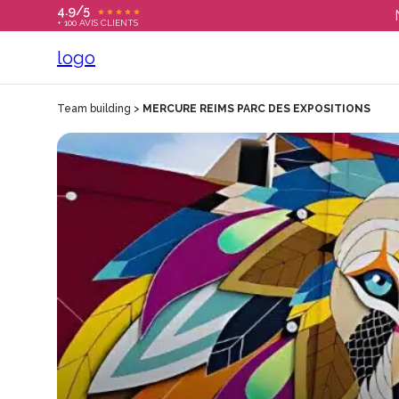
4.9/5
+ 100 AVIS CLIENTS
Team building
>
MERCURE REIMS PARC DES EXPOSITIONS
T
C
S
E