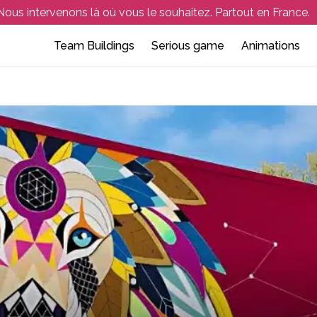
Nous intervenons là où vous le souhaitez. Partout en France.
Team Buildings
Serious game
Animations
Team building outdoor
Atelier de sensibilisation
Soirée d’entreprise
Collaboratif et 
Séminaire 
eam building indoor
Atelier de facilitation
Événement en entreprise
Culinaire
Aix-en-Pr
hasse au trésor – Rallye orientation
Escape game d’entrepris
Créatif – artisti
Aix-les-Bai
portif et Multi-Activités
Activités en lign
Amiens
nquête et jeux de rôle
Team Building e
Angers
Annecy
Arcachon
Avignon
Bordeaux