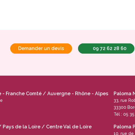
Demander un devis
09 72 62 28 60
- Franche Comté / Auvergne - Rhône - Alpes
Paloma N
ue
33, rue R
33300 Bo
Tél : 05 3
Pays de la Loire / Centre Val de Loire
Paloma 
10, rue de