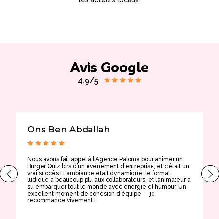
les acteurs locaux.
Avis Google
4.9/5
Ons Ben Abdallah
Nous avons fait appel à l'Agence Paloma pour animer un
T
Burger Quiz lors d’un événement d’entreprise, et c’était un
E
vrai succès ! L’ambiance était dynamique, le format
t
ludique a beaucoup plu aux collaborateurs, et l’animateur a
a
su embarquer tout le monde avec énergie et humour. Un
t
excellent moment de cohésion d’équipe — je
e
recommande vivement !