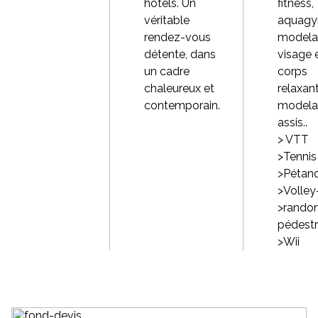
hôtels. Un
fitness,
véritable
aquagy
rendez-vous
modela
détente, dans
visage 
un cadre
corps
chaleureux et
relaxant
contemporain.
modela
assis..
> VTT
>Tennis
>Pétan
>Volley
>rando
pédest
>Wii