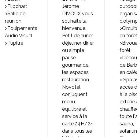
>Flipchart
Jérome
outdoor
>Salle de
DIVOUX vous
organis
réunion
souhaite la
d'olym
>Equipements
bienvenue.
>Circui
Audio Visuel
Petit déjeuner,
en forê
>Pupitre
déjeuner, diner
>Bivou
ou simple
forêt
pause
>Décou
gourmande,
de Barb
les espaces
en calè
restauration
> Spa a
Novotel
accès d
conjuguent
à la pis
menu
extérie
équilibré et
chauffé
service à la
toute l'
carte 24H/24
sauna,
dans tous les
solariu