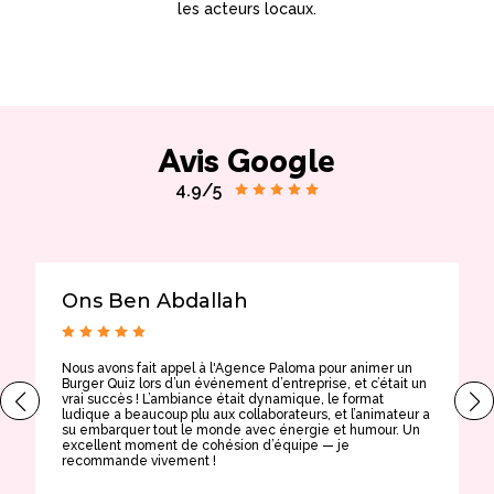
les acteurs locaux.
Avis Google
4.9/5
Ons Ben Abdallah
Nous avons fait appel à l'Agence Paloma pour animer un
T
Burger Quiz lors d’un événement d’entreprise, et c’était un
E
vrai succès ! L’ambiance était dynamique, le format
t
ludique a beaucoup plu aux collaborateurs, et l’animateur a
a
su embarquer tout le monde avec énergie et humour. Un
t
excellent moment de cohésion d’équipe — je
e
recommande vivement !