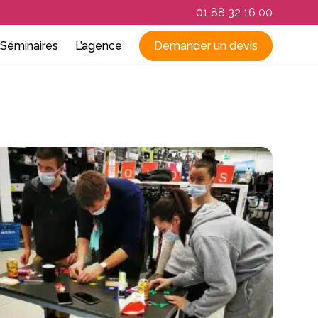
01 88 32 16 00
Séminaires
L’agence
Demander un devis
RSE
par ville
Qui sommes-nous
La Rochelle
Rennes
ovence
Nos réalisations
Lille
Saint-Malo
e
que et expression
ns
Le blog du team building
Lyon
Strasbourg
e et à distance
Marseille
Séminaire par région
n France
Metz
Bretagne
Montpellier
Côte d’Azur
Nantes
Ile de France
Nice
Normandie
Paris
Sud-Ouest