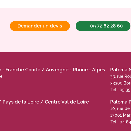
Demander un devis
09 72 62 28 60
- Franche Comté / Auvergne - Rhône - Alpes
Paloma N
ue
33, rue R
33300 Bo
Tél : 05 3
Pays de la Loire / Centre Val de Loire
Paloma 
10, rue de
13001 Mars
Tél : 04 8