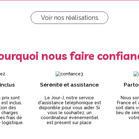
Voir nos réalisations
ourquoi nous faire confian
 inclus
Sérénité et assistance
Parto
 prix sont
Le Jour-J, notre service
Nous so
 est inclus,
d'assistance téléphonique est
France et 
tion des
disponible pour vous aider. Si
soit dans v
x charges
vous le souhaitez, un
lieu de sém
les frais de
coordinateur évènementiel
votr
logistique.
est présent sur place.