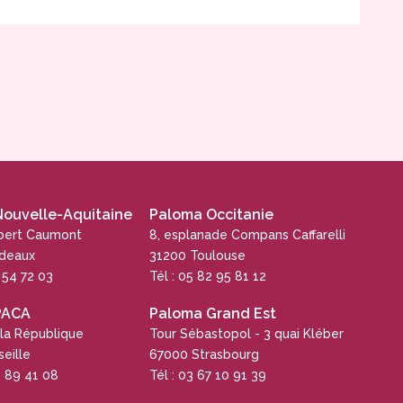
ouvelle-Aquitaine
Paloma Occitanie
obert Caumont
8, esplanade Compans Caffarelli
rdeaux
31200 Toulouse
5 54 72 03
Tél : 05 82 95 81 12
PACA
Paloma Grand Est
 la République
Tour Sébastopol - 3 quai Kléber
eille
67000 Strasbourg
4 89 41 08
Tél : 03 67 10 91 39