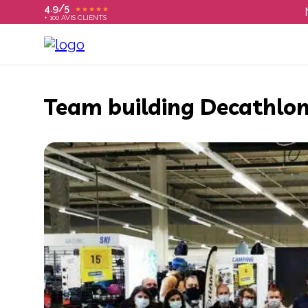
4.9/5
+ 100 AVIS CLIENTS
Team building Decathlo
T
C
S
E