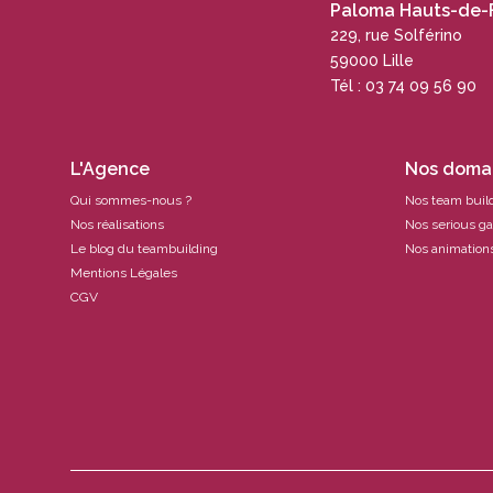
Paloma Hauts-de-
229, rue Solférino
59000 Lille
Tél : 03 74 09 56 90
L'Agence
Nos domai
Qui sommes-nous ?
Nos team buil
Nos réalisations
Nos serious g
Le blog du teambuilding
Nos animations
Mentions Légales
CGV