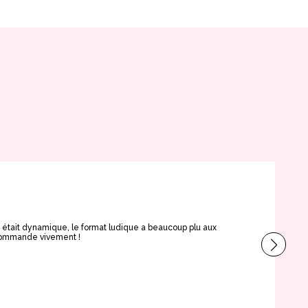
Ce
e était dynamique, le format ludique a beaucoup plu aux
Très
ecommande vivement !
brus