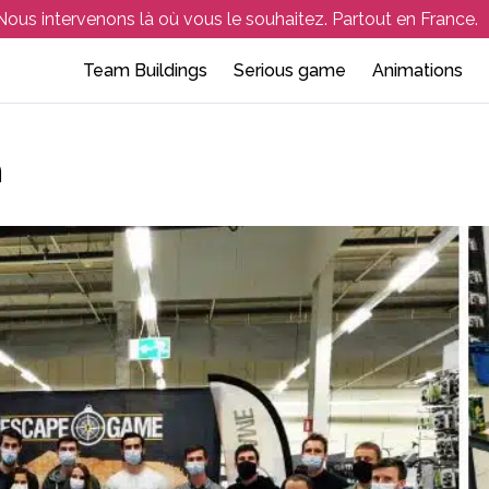
Nous intervenons là où vous le souhaitez. Partout en France.
Team Buildings
Serious game
Animations
Team building outdoor
Atelier de sensibilisation
Soirée d’entreprise
Collaboratif et 
Séminaire 
n
eam building indoor
Atelier de facilitation
Événement en entreprise
Culinaire
Aix-en-Pr
hasse au trésor – Rallye orientation
Escape game d’entrepris
Créatif – artisti
Aix-les-Bai
portif et Multi-Activités
Activités en lign
Amiens
nquête et jeux de rôle
Team Building e
Angers
Annecy
Arcachon
Avignon
Bordeaux