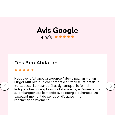
Avis Google
4.9/5
Ons Ben Abdallah
Nous avons fait appel à l'Agence Paloma pour animer un
T
Burger Quiz lors d’un événement d’entreprise, et c’était un
E
vrai succès ! L’ambiance était dynamique, le format
t
ludique a beaucoup plu aux collaborateurs, et l’animateur a
a
su embarquer tout le monde avec énergie et humour. Un
t
excellent moment de cohésion d’équipe — je
e
recommande vivement !