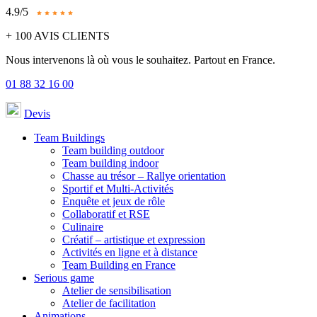
4.9/5
+ 100 AVIS CLIENTS
Nous intervenons là où vous le souhaitez. Partout en France.
01 88 32 16 00
Devis
Team Buildings
Team building outdoor
Team building indoor
Chasse au trésor – Rallye orientation
Sportif et Multi-Activités
Enquête et jeux de rôle
Collaboratif et RSE
Culinaire
Créatif – artistique et expression
Activités en ligne et à distance
Team Building en France
Serious game
Atelier de sensibilisation
Atelier de facilitation
Animations