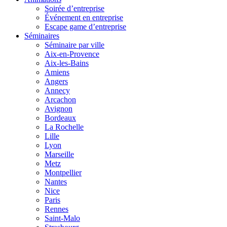
Soirée d’entreprise
Événement en entreprise
Escape game d’entreprise
Séminaires
Séminaire par ville
Aix-en-Provence
Aix-les-Bains
Amiens
Angers
Annecy
Arcachon
Avignon
Bordeaux
La Rochelle
Lille
Lyon
Marseille
Metz
Montpellier
Nantes
Nice
Paris
Rennes
Saint-Malo