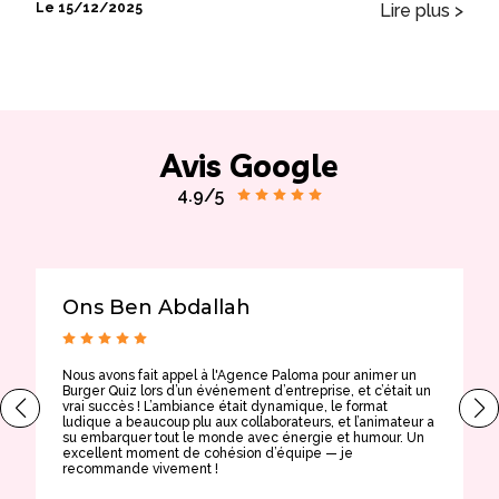
Lire plus >
Le 15/12/2025
Avis Google
4.9/5
Ons Ben Abdallah
Nous avons fait appel à l'Agence Paloma pour animer un
T
Burger Quiz lors d’un événement d’entreprise, et c’était un
E
vrai succès ! L’ambiance était dynamique, le format
t
ludique a beaucoup plu aux collaborateurs, et l’animateur a
a
su embarquer tout le monde avec énergie et humour. Un
t
excellent moment de cohésion d’équipe — je
e
recommande vivement !