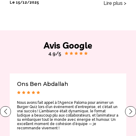
Lire plus >
Le 15/12/2025
Avis Google
4.9/5
Ons Ben Abdallah
Nous avons fait appel à l'Agence Paloma pour animer un
T
Burger Quiz lors d’un événement d’entreprise, et c’était un
E
vrai succès ! L’ambiance était dynamique, le format
t
ludique a beaucoup plu aux collaborateurs, et l’animateur a
a
su embarquer tout le monde avec énergie et humour. Un
t
excellent moment de cohésion d’équipe — je
e
recommande vivement !