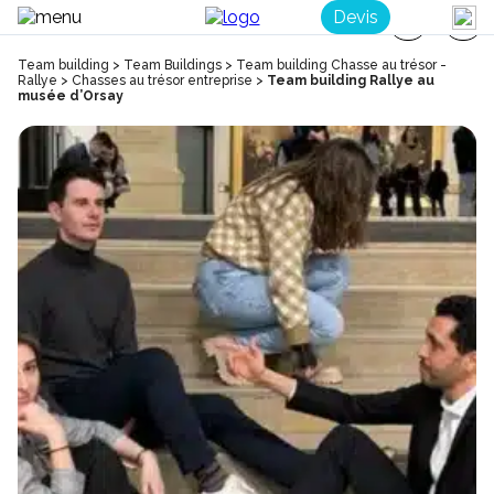
Devis
Team building
>
Team Buildings
>
Team building Chasse au trésor -
Rallye
>
Chasses au trésor entreprise
>
Team building Rallye au
musée d’Orsay