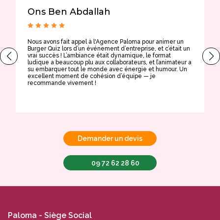
Ons Ben Abdallah
Nous avons fait appel à l'Agence Paloma pour animer un
T
Burger Quiz lors d’un événement d’entreprise, et c’était un
E
vrai succès ! L’ambiance était dynamique, le format
t
ludique a beaucoup plu aux collaborateurs, et l’animateur a
a
su embarquer tout le monde avec énergie et humour. Un
t
excellent moment de cohésion d’équipe — je
e
recommande vivement !
Demander un devis
09 72 62 28 60
Paloma - Siège Social