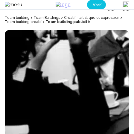
Devis
Team building
>
Team Buildings
>
Créatif - artistique et expression
>
Team building créatif
>
Team building publicité