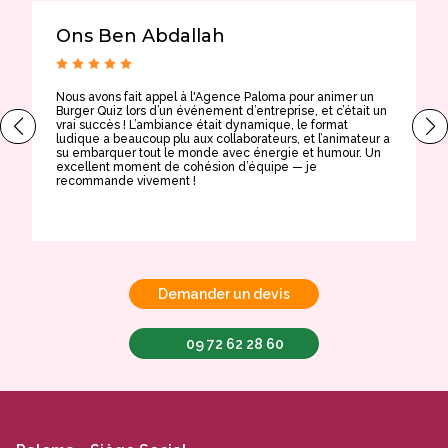
Ons Ben Abdallah
Nous avons fait appel à l'Agence Paloma pour animer un
T
Burger Quiz lors d’un événement d’entreprise, et c’était un
E
vrai succès ! L’ambiance était dynamique, le format
t
ludique a beaucoup plu aux collaborateurs, et l’animateur a
a
su embarquer tout le monde avec énergie et humour. Un
t
excellent moment de cohésion d’équipe — je
e
recommande vivement !
Demander un devis
09 72 62 28 60