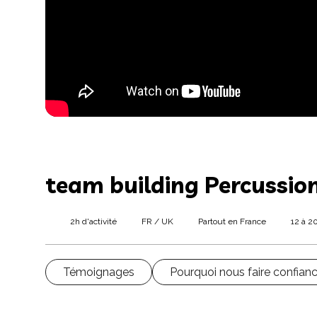
team building Percussion
2h d'activité
FR / UK
Partout en France
12 à 2
Témoignages
Pourquoi nous faire confian