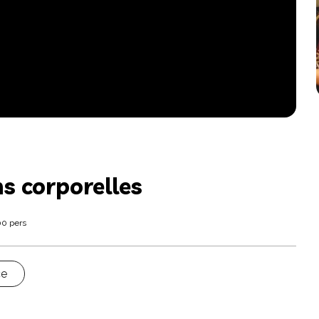
s corporelles
00 pers
ce