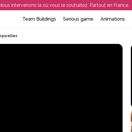
Nous intervenons là où vous le souhaitez. Partout en France.
Team Buildings
Serious game
Animations
Team building outdoor
Atelier de sensibilisation
Soirée d’entreprise
Collaboratif et 
Séminaire 
rporelles
eam building indoor
Atelier de facilitation
Événement en entreprise
Culinaire
Aix-en-Pr
hasse au trésor – Rallye orientation
Escape game d’entrepris
Créatif – artisti
Aix-les-Bai
portif et Multi-Activités
Activités en lign
Amiens
nquête et jeux de rôle
Team Building e
Angers
Annecy
Arcachon
Avignon
Bordeaux