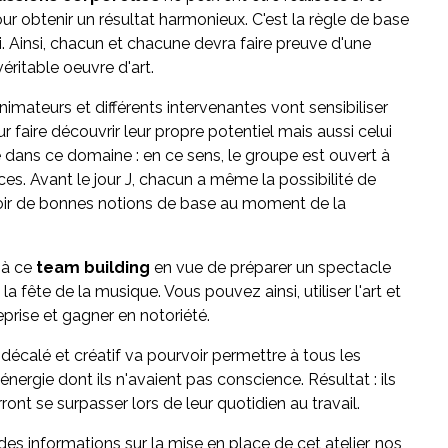
ur obtenir un résultat harmonieux. C'est la règle de base
si. Ainsi, chacun et chacune devra faire preuve d'une
éritable oeuvre d'art.
imateurs et différents intervenantes vont sensibiliser
ur faire découvrir leur propre potentiel mais aussi celui
dans ce domaine : en ce sens, le groupe est ouvert à
ces. Avant le jour J, chacun a même la possibilité de
voir de bonnes notions de base au moment de la
s à ce
team building
en vue de préparer un spectacle
fête de la musique. Vous pouvez ainsi, utiliser l'art et
eprise et gagner en notoriété.
 décalé et créatif va pourvoir permettre à tous les
énergie dont ils n'avaient pas conscience. Résultat : ils
ont se surpasser lors de leur quotidien au travail.
des informations sur la mise en place de cet atelier, nos