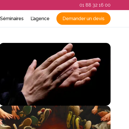
01 88 32 16 00
Séminaires
L’agence
Demander un devis
RSE
par ville
Qui sommes-nous
La Rochelle
Rennes
ovence
Nos réalisations
Lille
Saint-Malo
e
que et expression
ns
Le blog du team building
Lyon
Strasbourg
e et à distance
Marseille
Séminaire par région
n France
Metz
Bretagne
Montpellier
Côte d’Azur
Nantes
Ile de France
Nice
Normandie
Paris
Sud-Ouest