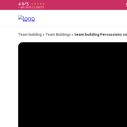
4.9/5
+ 100 AVIS CLIENTS
Team building
>
Team Buildings
>
team building Percussions co
T
C
S
E