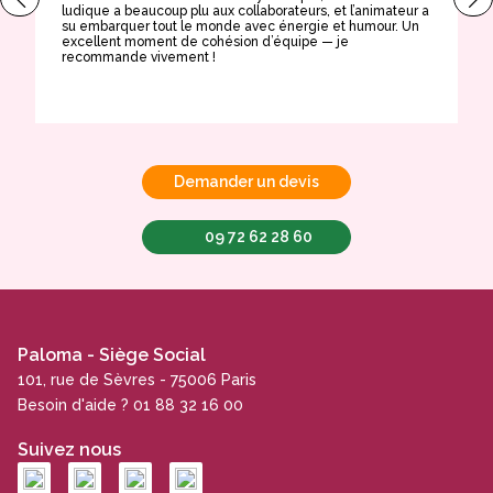
ludique a beaucoup plu aux collaborateurs, et l’animateur a
a
su embarquer tout le monde avec énergie et humour. Un
t
excellent moment de cohésion d’équipe — je
e
recommande vivement !
Demander un devis
09 72 62 28 60
Paloma - Siège Social
101, rue de Sèvres - 75006 Paris
Besoin d'aide ? 01 88 32 16 00
Suivez nous