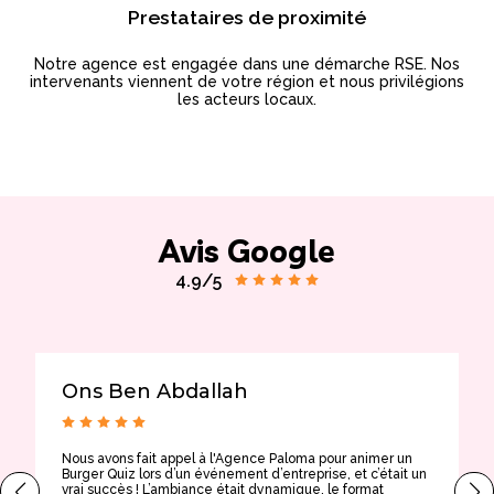
Prestataires de proximité
Notre agence est engagée dans une démarche RSE. Nos
intervenants viennent de votre région et nous privilégions
les acteurs locaux.
Avis Google
4.9/5
Ons Ben Abdallah
Nous avons fait appel à l'Agence Paloma pour animer un
T
Burger Quiz lors d’un événement d’entreprise, et c’était un
E
vrai succès ! L’ambiance était dynamique, le format
t