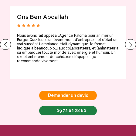
Ons Ben Abdallah
Nous avons fait appel à l'Agence Paloma pour animer un
T
Burger Quiz lors d’un événement d’entreprise, et c’était un
E
vrai succès ! L’ambiance était dynamique, le format
t
ludique a beaucoup plu aux collaborateurs, et l’animateur a
a
su embarquer tout le monde avec énergie et humour. Un
t
excellent moment de cohésion d’équipe — je
e
recommande vivement !
Demander un devis
09 72 62 28 60