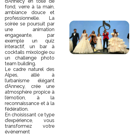
d’Annecy en toile de
fond, verre à la main,
ambiance douce et
professionnelle. La
soirée se poursuit par
une animation
engageante, par
exemple un quiz
interactif, un bar à
cocktails mixologie ou
un challenge photo
team building.
Le cadre naturel des
Alpes, allié à
l’urbanisme élégant
d’Annecy, crée une
atmosphère propice à
l’émotion, à la
reconnaissance et à la
fédération.
En choisissant ce type
d’expérience, vous
transformez votre
événement