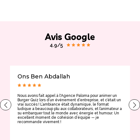
Avis Google
4.9/5
Ons Ben Abdallah
Nous avons fait appel à l'Agence Paloma pour animer un
T
Burger Quiz lors d’un événement d’entreprise, et c’était un
E
vrai succès ! L’ambiance était dynamique, le format
t
ludique a beaucoup plu aux collaborateurs, et l’animateur a
a
su embarquer tout le monde avec énergie et humour. Un
t
excellent moment de cohésion d’équipe — je
e
recommande vivement !