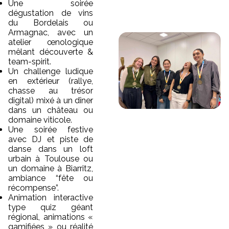
Une soirée
dégustation de vins
du Bordelais ou
Armagnac, avec un
atelier œnologique
mêlant découverte &
team-spirit.
Un challenge ludique
en extérieur (rallye,
chasse au trésor
digital) mixé à un dîner
dans un château ou
domaine viticole.
Une soirée festive
avec DJ et piste de
danse dans un loft
urbain à Toulouse ou
un domaine à Biarritz,
ambiance “fête ou
récompense”.
Animation interactive
type quiz géant
régional, animations «
gamifiées » ou réalité