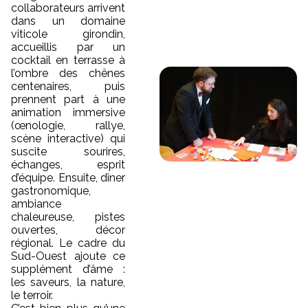
collaborateurs arrivent
dans un domaine
viticole girondin,
accueillis par un
cocktail en terrasse à
l’ombre des chênes
centenaires, puis
prennent part à une
animation immersive
(œnologie, rallye,
scène interactive) qui
suscite sourires,
échanges, esprit
d’équipe. Ensuite, dîner
gastronomique,
ambiance
chaleureuse, pistes
ouvertes, décor
régional. Le cadre du
Sud-Ouest ajoute ce
supplément d’âme :
les saveurs, la nature,
le terroir.